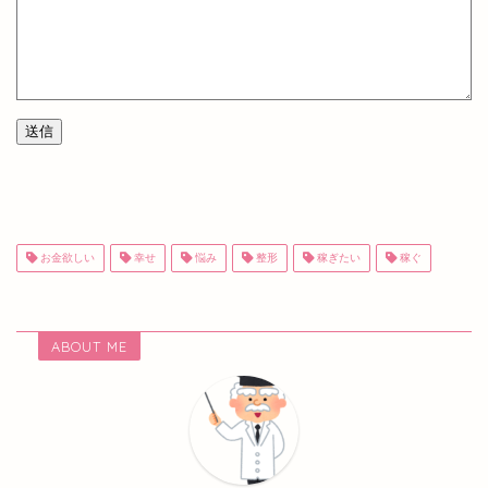
送信
お金欲しい
幸せ
悩み
整形
稼ぎたい
稼ぐ
ABOUT ME