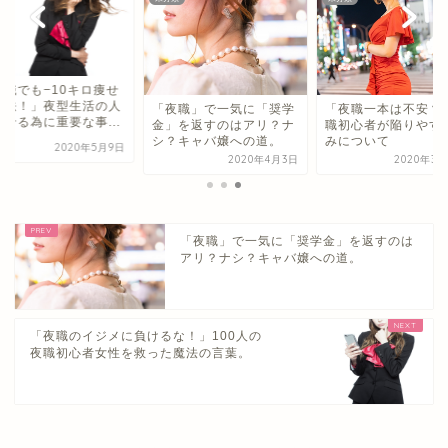
夜職でも−10キロ痩せ
方法！」夜型生活の人
「夜職」で一気に「奨学
「夜職一本は不安？
痩せる為に重要な事...
金」を返すのはアリ？ナ
職初心者が陥りやす
シ？キャバ嬢への道。
みについて
2020年5月9日
2020年4月3日
2020年3月
「夜職」で一気に「奨学金」を返すのは
アリ？ナシ？キャバ嬢への道。
「夜職のイジメに負けるな！」100人の
夜職初心者女性を救った魔法の言葉。