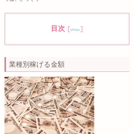
目次
[
]
show
業種別稼げる金額