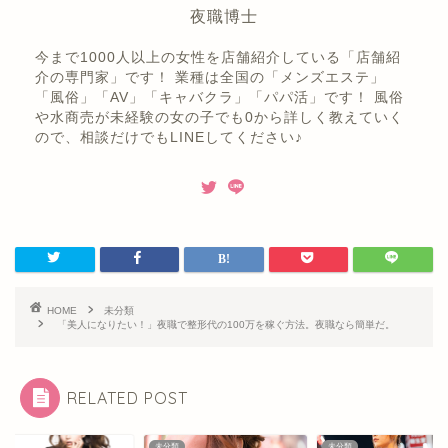
夜職博士
今まで1000人以上の女性を店舗紹介している「店舗紹
介の専門家」です！ 業種は全国の「メンズエステ」
「風俗」「AV」「キャバクラ」「パパ活」です！ 風俗
や水商売が未経験の女の子でも0から詳しく教えていく
ので、相談だけでもLINEしてください♪
HOME
未分類
「美人になりたい！」夜職で整形代の100万を稼ぐ方法。夜職なら簡単だ。
RELATED POST
類
未分類
未分類