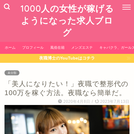
1000人の女性が稼げる
ようになった求人ブロ
グ
ホーム
プロフィール
風俗在籍
メンズエステ
キャバクラ、ガール
夜職博士のYouTubeはコチラ
未分類
「美人になりたい！」夜職で整形代の
100万を稼ぐ方法。夜職なら簡単だ。
2020年4月8日
/
2023年7月13日