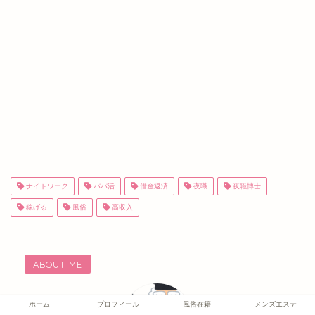
ナイトワーク
パパ活
借金返済
夜職
夜職博士
稼げる
風俗
高収入
ABOUT ME
ホーム
プロフィール
風俗在籍
メンズエステ