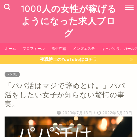
1000人の女性が稼げる
ようになった求人ブロ
グ
ホーム
プロフィール
風俗在籍
メンズエステ
キャバクラ、ガール
夜職博士のYouTubeはコチラ
パパ活
「パパ活はマジで辞めとけ。」パパ
活をしたい女子が知らない驚愕の事
実。
2020年7月13日
/
2022年5月20日